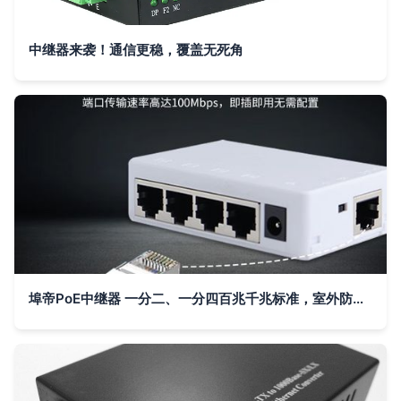
中继器来袭！通信更稳，覆盖无死角
埠帝PoE中继器 一分二、一分四百兆千兆标准，室外防水级联宝助力网络延伸