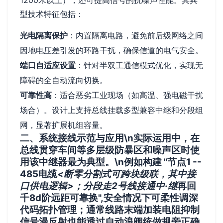
1200米以上），还可提高信号的抗噪声性能。其典
型技术特征包括：
光电隔离保护
：内置隔离电路，避免前后级网络之间
因地电压差引发的环路干扰，确保信道的电气安全。
端口自适应设置
：针对半双工通信模式优化，实现无
障碍的全自动流向切换。
可靠性高
：适合恶劣工业现场（如高温、强电磁干扰
场合）。设计上支持总线挂载多型兼容中继和分段组
网，显著扩展机组容量。
二、系统接线示范与应用\n实际运用中，在
总线贯穿车间等多层级防暴区和噪声区时使
用该中继器最为典型。\n例如构建 "节点1 --
485电缆
<断零分割式可跨块级联，其中接
口供电逻辑>；分段走2号线接通中·继
再回
千8d阶远距可靠换",安全情况下可柔性调深
代码拓扑管理；通常线路末端加装电阻抑制
信号漫反射也能透过自动浪阀统做规旁正确