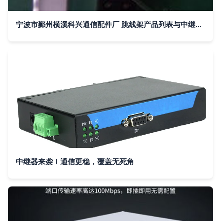
宁波市鄞州横溪科兴通信配件厂 跳线架产品列表与中继器应用解析
中继器来袭！通信更稳，覆盖无死角