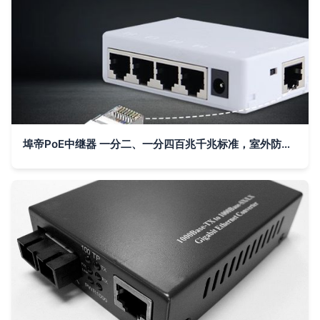
埠帝PoE中继器 一分二、一分四百兆千兆标准，室外防水级联宝助力网络延伸