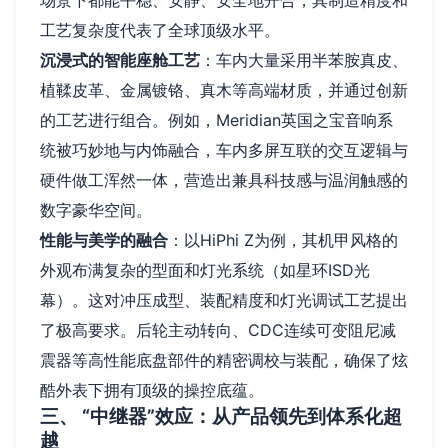
场景下都能平稳、安静、安全地开合，其制造精度和
工艺复杂度代表了全球顶级水平。
沉浸式的智能座舱工艺
：车内大量采用半苯胺真皮、
植鞣皮革、金属镀铬、真木等高端材质，并通过创新
的工艺进行组合。例如，Meridian英国之宝音响系
统被巧妙地与内饰融合，车内多屏互联的交互逻辑与
硬件做工浑然一体，营造出兼具科技感与温润触感的
数字豪华空间。
性能与美学的融合
：以HiPhi Z为例，其机甲风格的
外观布满复杂的型面和灯光系统（如星环ISD光
幕）。这对冲压成型、装配精度和灯光调试工艺提出
了极高要求。后轮主动转向、CDC连续可变阻尼减
震器等高性能底盘部件的精密调校与装配，确保了炫
酷外表下拥有顶级的操控底蕴。
三、 “中继器”效应：从产品领先到体系化超
越