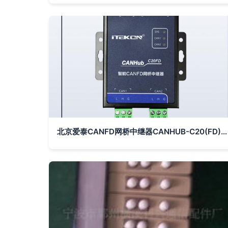
北京爱泰CANFD网桥中继器CANHUB-C20(FD)应用解析