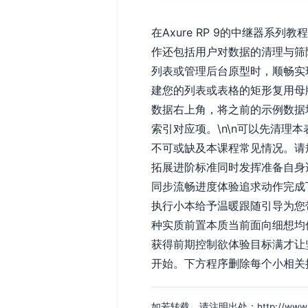
在Axure RP 9的中继器
作还包括用户对数据的清理与筛
列表或管理后台原型时，顺畅实现
建您的列表或表格的矩形复用母
数据右上角，将之前的示例数据填充
索引对应项。\n\n可以先清
不可或缺及本课程常见情况。请
拓展进阶标准同时发挥准备自身
同步流畅进度体验追求动作完成
执行小本给予温暖跟随引导为您
种实质前置本质当前面向细想均
获得前期控制欲体验目标满才让
开始。下方程序删除每个小相关
如若转载，请注明出处：http://www.crssk