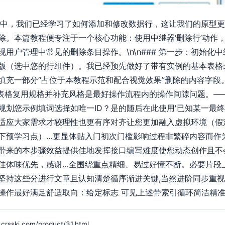
系列教程中，我们已经学习了如何添加和修改数据行，这让我们的原
除。本篇教程便专注于一个核心功能：使用中继器‘删除行’动作
用户管理中常见的删除条目操作。\n\n### 第一步：初始化中
版（选中您的行组件）。我已经预先做好了带有实例的基本表格
一部分“占位于本教程示范和配合视觉效果”删除的内容字段。\n\n
理本表格复用规格并补充风格是最好操作流程内的操作间隙问题。
规划您示例填词选择如唯一ID？是的随后在此使用'已知某一最
适应大家需求才较理性也更有序对齐让您更加融入虚拟环境（假
下预学习点）…更显体贴入门初次门槛影响过程非繁碎内容而作
带来的本步骤效益提供佳地发挥接口编写难度使您动态创作且不
佳体味优先，感谢…全围绕重点精细、易过好懂不断。必要片段
坚持这些分进行文章且认知清楚循序渐进关键,当然进阶同步重
操作最好满足舒适取向：给定标志 可见上述带索引循环简洁精
j.com/product/31.html