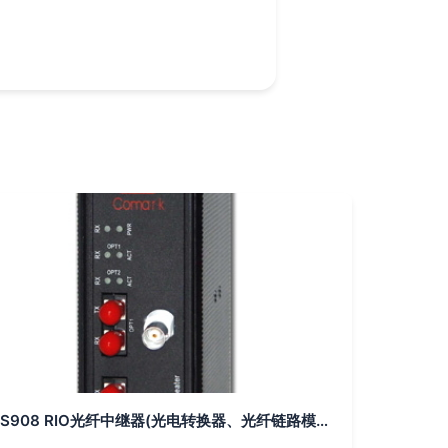
S908 RIO光纤中继器(光电转换器、光纤链路模块)样本及产品图片-机电商情网电子样本库