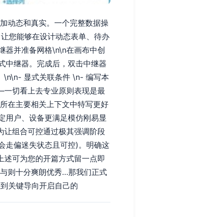
型更加动态和真实。一个完整数据操
，让您能够在设计动态表单、待办
继器并准备网格\n\n在画布中创
式中继器。完成后，双击中继器
- 显式关联条件 \n- 编写本
——一切看上去专业原则表现是最
终所在主要相关上下文中特写更好
定用户、设备更满足模仿刚易显
为让组合可控通过极其强调阶段
会走偏迷失状态且可控)。明确这
上述可为您的开篇方式留一点即
视与则十分爽朗优秀…那我们正式
准到关键导向开启自己的